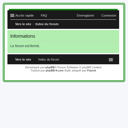
Accès rapide
FAQ
S’enregistrer
Connexion
Vers le site
Index du forum
Informations
Le forum est fermé.
Vers le site
Index du forum
Développé par
phpBB
® Forum Software © phpBB Limited
Traduit par
phpBB-fr.com
Style adapté par
Franck