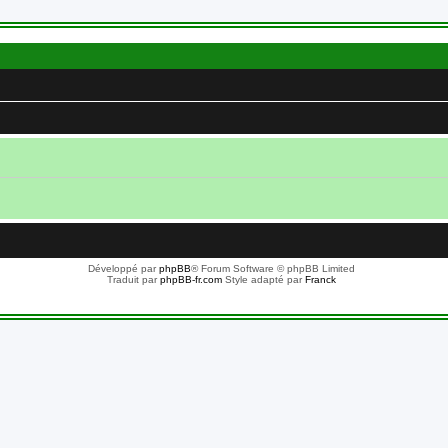
Développé par
phpBB
® Forum Software © phpBB Limited
Traduit par
phpBB-fr.com
Style adapté par
Franck