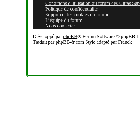
Conditions d'utilisation du forum des Ultras Sap
Politique de confidentialité
Supprimer les cookies du forum
L’équipe du forum
Nous contacter
Développé par
phpBB
® Forum Software © phpBB L
Traduit par
phpBB-fr.com
Style adapté par
Franck