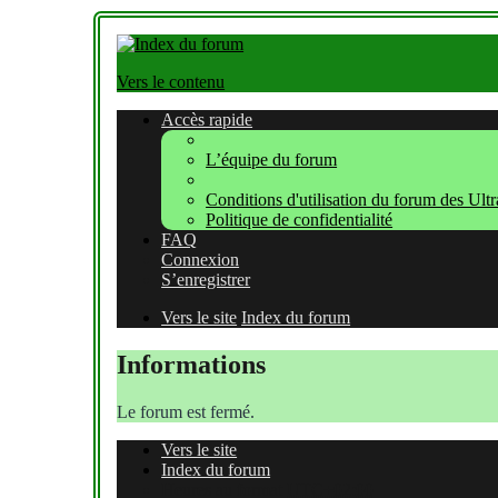
Vers le contenu
Accès rapide
L’équipe du forum
Conditions d'utilisation du forum des Ult
Politique de confidentialité
FAQ
Connexion
S’enregistrer
Vers le site
Index du forum
Informations
Le forum est fermé.
Vers le site
Index du forum
Heures au format
UTC+02:00