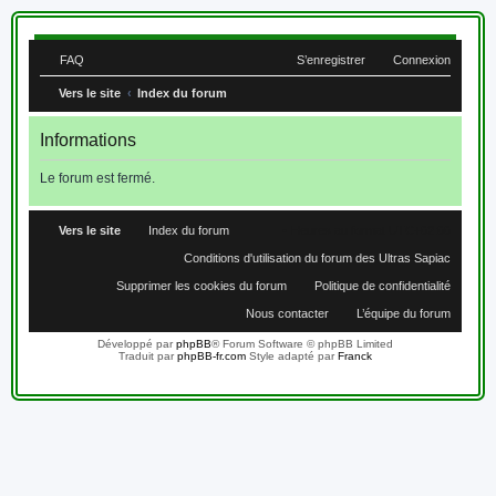
FAQ
S’enregistrer
Connexion
Vers le site
Index du forum
Informations
Le forum est fermé.
Vers le site
Index du forum
Heures au format
UTC+02:00
Conditions d'utilisation du forum des Ultras Sapiac
Supprimer les cookies du forum
Politique de confidentialité
Nous contacter
L’équipe du forum
Développé par
phpBB
® Forum Software © phpBB Limited
Traduit par
phpBB-fr.com
Style adapté par
Franck