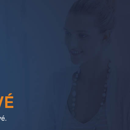
VÉ
é.